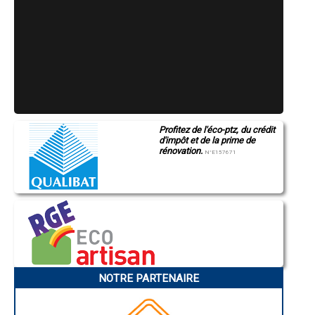
- Artisan plombier à Igoville
- Artisan plombier à Marcilly-sur-Eure
- Artisan plombier à Bueil
- Artisan plombier à Saint-Germain-Village
- Artisan plombier à Manneville-sur-Risle
- Artisan plombier à Routot
- Artisan plombier à Nassandres
- Artisan plombier à Alizay
- Artisan plombier à Lieurey
- Artisan plombier à Menneval
- Artisan plombier à Bézu-Saint-Éloi
Profitez de l'éco-ptz, du crédit
d'impôt et de la prime de
- Artisan plombier à Croth
rénovation.
- Artisan plombier à Incarville
N°E157671
- Artisan plombier à Damps
- Artisan plombier à Saint-Just
- Artisan plombier à Épaignes
- Artisan plombier à Hauville
- Artisan plombier à Houlbec-Cocherel
- Artisan plombier à Saint-Pierre-des-Fleurs
- Artisan plombier à Saint-Pierre-du-Vauvray
- Artisan plombier à Neaufles-Saint-Martin
- Artisan plombier à Bourth
NOTRE PARTENAIRE
- Artisan plombier à Saint-Germain-sur-Avre
- Artisan plombier à Cormeilles
- Artisan plombier à La Madeleine-de-Nonancourt