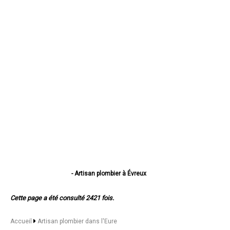
- Artisan plombier à Évreux
- Artisan plombier à Vernon
- Artisan plombier à Louviers
Cette page a été consulté 2421 fois.
- Artisan plombier à Val-de-Reuil
- Artisan plombier à Gisors
- Artisan plombier à Bernay
Accueil
Artisan plombier dans l'Eure
- Artisan plombier à Pont-Audemer