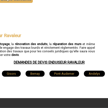
ur Ravaleur
ttoyage
, la
rénovation des enduits
, la
réparation des murs
et même
de engage des travaux lourds et strictement réglementés. Faire appel
tion des travaux que pour les conseils juridiques qu'elle saura vous
der votre
devis
.
DEMANDES DE DEVIS ENDUISEUR RAVALEUR
Gisors
Bernay
Pont-Audemer
Andelys
Saint-Sébastien-de-Morsent
Aubevoye
Brionne
il
Saint-André-de-l'Eure
Breteuil
Ézy-sur-Eure
-Achard
Romilly-sur-Andelle
Ivry-la-Bataille
Guich