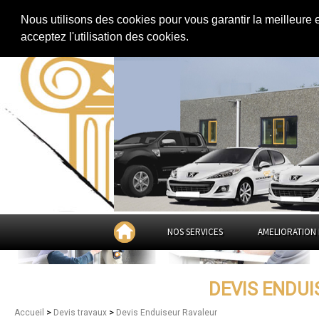
Extension de maison
|
Rénovation de maison
|
Aménagement des combles
Nous utilisons des cookies pour vous garantir la meilleure 
Devis Enduiseur Ravaleur d
acceptez l'utilisation des cookies.
NOS SERVICES
AMELIORATION 
DEVIS ENDU
>
>
Accueil
Devis travaux
Devis Enduiseur Ravaleur