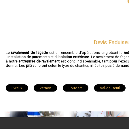
Devis Enduise
Le
ravalement de façade
est un ensemble d'opérations englobant le
ne
l'
installation de parements
et d'
isolation extérieure
. Le ravalement de faça
à notre
entreprise de ravalement
est donc indispensable, tant pour l'exécu
donner. Les
prix
varieront selon le type de chantier, n'hésitez pas à deman
Évreux
Vernon
Louviers
Val-de-Reuil
Saint-Marcel
Conches-en-Ouche
Pacy-sur-Eure
Gravigny
Étrépagny
Beuzeville
Le Vaudreu
Beaumont-le-Roger
Bourgtheroulde-Infreville
Bourg