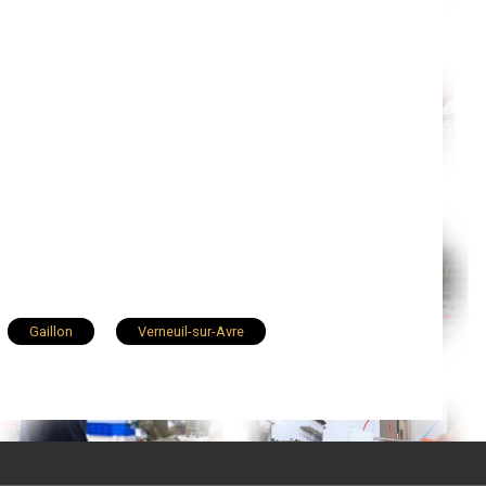
Gaillon
Verneuil-sur-Avre
Le Neubourg
Pont-de-l'Arche
Le Bosc-Roger-en-Roumois
Gasny
ainville
Rugles
La Bonneville-sur-Iton