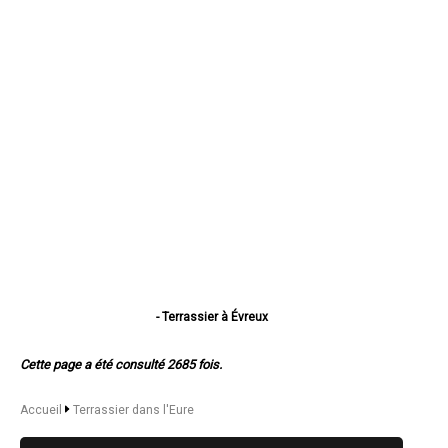
- Terrassier à Évreux
- Terrassier à Vernon
- Terrassier à Louviers
Cette page a été consulté 2685 fois.
- Terrassier à Val-de-Reuil
- Terrassier à Gisors
- Terrassier à Bernay
Accueil
Terrassier dans l'Eure
- Terrassier à Pont-Audemer
- Terrassier à Andelys