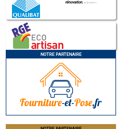
- Eolien Eolienne à Manneville-sur-Risle
rénovation.
N°E157671
- Eolien Eolienne à Routot
- Eolien Eolienne à Nassandres
- Eolien Eolienne à Alizay
- Eolien Eolienne à Lieurey
- Eolien Eolienne à Menneval
- Eolien Eolienne à Bézu-Saint-Éloi
- Eolien Eolienne à Croth
- Eolien Eolienne à Incarville
- Eolien Eolienne à Damps
- Eolien Eolienne à Saint-Just
NOTRE PARTENAIRE
- Eolien Eolienne à Épaignes
- Eolien Eolienne à Hauville
- Eolien Eolienne à Houlbec-Cocherel
- Eolien Eolienne à Saint-Pierre-des-Fleurs
- Eolien Eolienne à Saint-Pierre-du-Vauvray
- Eolien Eolienne à Neaufles-Saint-Martin
- Eolien Eolienne à Bourth
- Eolien Eolienne à Saint-Germain-sur-Avre
- Eolien Eolienne à Cormeilles
- Eolien Eolienne à La Madeleine-de-Nonancourt
- Eolien Eolienne à Toutainville
- Eolien Eolienne à Breuilpont
- Eolien Eolienne à Francheville
- Eolien Eolienne à Corneville-sur-Risle
NOTRE PARTENAIRE