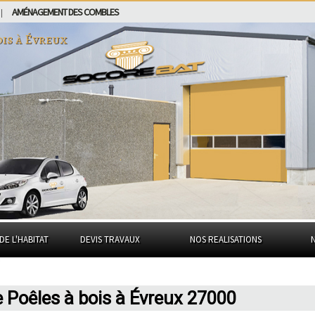
AMÉNAGEMENT DES COMBLES
|
ois à
Évreux
DE L'HABITAT
DEVIS TRAVAUX
NOS REALISATIONS
e Poêles à bois à Évreux 27000