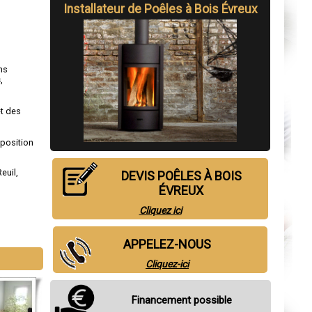
Installateur de Poêles à Bois Évreux
ns
s
,
et des
sposition
Reuil
,
DEVIS POÊLES À BOIS
ÉVREUX
Cliquez ici
APPELEZ-NOUS
Cliquez-ici
Financement possible