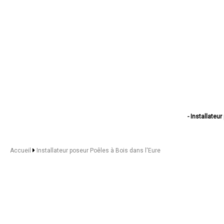
- Installateu
- Installateu
- Installateur
- Installateur p
Accueil
Installateur poseur Poêles à Bois dans l'Eure
- Installateu
- Installateu
- Installateur p
- Installateur
- Installateu
- Installateur pos
- Installateur p
- Installateur pos