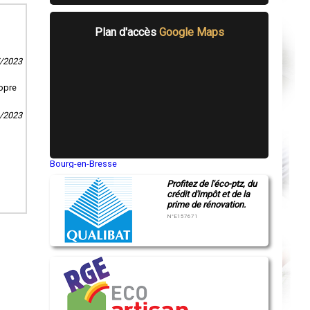
Plan d'accès
Google Maps
7/2023
ropre
0/2023
Bourg-en-Bresse
Saint-Quentin
Profitez de l'éco-ptz, du
Montluçon
crédit d'impôt et de la
Manosque
prime de rénovation.
Gap
Nice
N°E157671
Annonay
Charleville-Mézières
Pamiers
Troyes
Narbonne
Rodez
Marseille
Caen
Aurillac