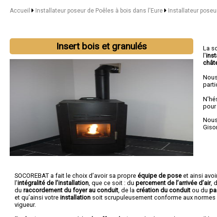
Accueil
Installateur poseur de Poêles à bois dans l'Eure
Installateur poseu
Insert bois et granulés
La s
l'
inst
chât
Nous
parti
N'hé
pour
Nous 
Giso
SOCOREBAT a fait le choix d’avoir sa propre
équipe de pose
et ainsi avoir
l’
intégralité de l’installation
, que ce soit : du
percement de l’arrivée d’air
, 
du
raccordement du foyer au conduit
, de la
création du conduit
ou du
pa
et qu’ainsi votre
installation
soit scrupuleusement conforme aux normes
vigueur.