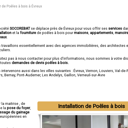
r de Poêles à bois à Évreux
ociété
SOCOREBAT
se déplace près de Évreux pour vous offrir ses
services
da
allation
et la
fourniture
de poêles à bois pour
maisons
,
appartements
,
manoir
eaux
.
 travaillons essentiellement avec des agences immobilières, des architectes 
culiers.
sitez pas à nous contacter pour plus d'informations, nous sommes à votre di
 toutes
demandes de devis poêles à bois.
intervenons aussi dans les villes suivantes :
Évreux
,
Vernon
,
Louviers
,
Val-de-
rs
,
Bernay
,
Pont-Audemer
,
Les Andelys
,
Gaillon
,
Verneuil-sur-Avre
 la maitrise , de
Installation de Poêles à bois
de la
pose du foyer
,
ssage du gainage
 européennes en