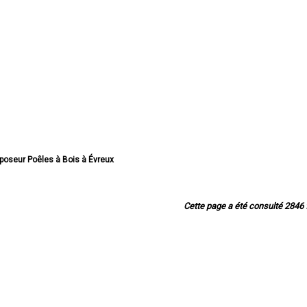
r poseur Poêles à Bois à Évreux
r poseur Poêles à Bois à Vernon
 poseur Poêles à Bois à Louviers
oseur Poêles à Bois à Val-de-Reuil
Cette page a été consulté 2846 f
r poseur Poêles à Bois à Gisors
r poseur Poêles à Bois à Bernay
oseur Poêles à Bois à Pont-Audemer
 poseur Poêles à Bois à Andelys
r poseur Poêles à Bois à Gaillon
eur Poêles à Bois à Verneuil-sur-Avre
oseur Poêles à Bois à Saint-Marcel
eur Poêles à Bois à Conches-en-Ouche