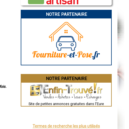
Angoulême
La Rochelle
Bourges
NOTRE PARTENAIRE
Brive-la-Gaillarde
Dijon
Saint-Brieuc
Guéret
Périgueux
Besançon
Valence
Évreux
Chartres
Brest
Nîmes
Toulouse
Auch
Bordeaux
Montpellier
NOTRE PARTENAIRE
Rennes
Châteauroux
ois.
Tours
Grenoble
Dole
Mont-de-Marsan
Site de petites annonces gratuites dans l'Eure
Blois
Saint-Étienne
Le Puy-en-Velay
Nantes
Orléans
Termes de recherche les plus utilisés