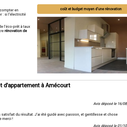
coût et budget moyen d'une rénovation
ut compter en
 si l'électricité
de l'éco-prêt à taux
tre
rénovation de
t d'appartement à Amécourt
Avis déposé le 16/0
 satisfait du résultat. J'ai été guidé avec passion, et gentillesse et chose
e merci !
Avis déposé le 01/1