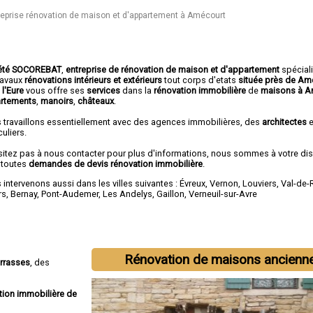
reprise rénovation de maison et d'appartement à Amécourt
été SOCOREBAT
,
entreprise de rénovation de maison et d'appartement
spécial
travaux
rénovations intérieurs et extérieurs
tout corps d'etats
située près de Am
 l'Eure
vous offre ses
services
dans la
rénovation immobilière
de
maisons à A
rtements
,
manoirs
,
châteaux
.
 travaillons essentiellement avec des agences immobilières, des
architectes
e
culiers.
sitez pas à nous contacter pour plus d'informations, nous sommes à votre di
 toutes
demandes de devis rénovation immobilière
.
intervenons aussi dans les villes suivantes :
Évreux
,
Vernon
,
Louviers
,
Val-de-
rs
,
Bernay
,
Pont-Audemer
,
Les Andelys
,
Gaillon
,
Verneuil-sur-Avre
Rénovation de maisons ancienn
errasses
, des
tion immobilière de