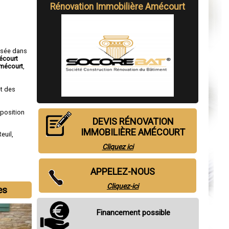
Rénovation Immobilière Amécourt
isée dans
écourt
mécourt
,
t des
sposition
DEVIS RÉNOVATION
IMMOBILIÈRE AMÉCOURT
Reuil
,
Cliquez ici
APPELEZ-NOUS
Cliquez-ici
es
Financement possible