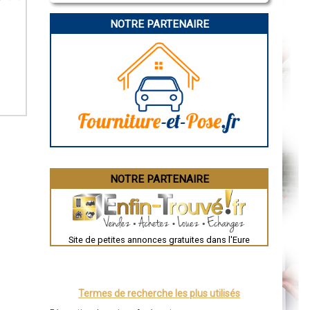
La Rochelle
Bourges
NOTRE PARTENAIRE
Brive-la-Gaillarde
Dijon
Saint-Brieuc
Guéret
Périgueux
Besançon
Valence
Évreux
Chartres
Brest
Nîmes
Toulouse
Auch
Bordeaux
Montpellier
NOTRE PARTENAIRE
Rennes
Châteauroux
Tours
Grenoble
Dole
Mont-de-Marsan
Site de petites annonces gratuites dans l'Eure
Blois
Saint-Étienne
Le Puy-en-Velay
Nantes
Orléans
Termes de recherche les plus utilisés
Cahors