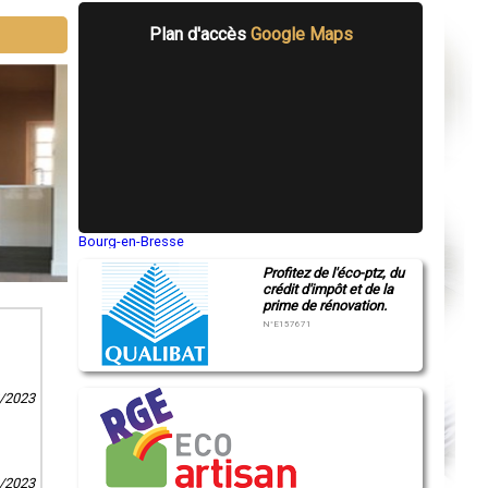
Plan d'accès
Google Maps
Bourg-en-Bresse
Saint-Quentin
Profitez de l'éco-ptz, du
Montluçon
crédit d'impôt et de la
Manosque
prime de rénovation.
Gap
Nice
N°E157671
Annonay
Charleville-Mézières
Pamiers
Troyes
8/2023
Narbonne
Rodez
Marseille
Caen
Aurillac
0/2023
Angoulême