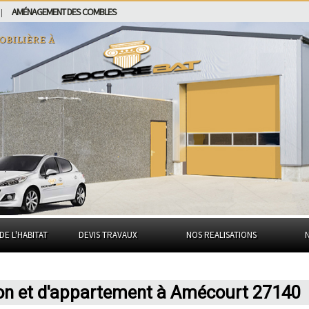
AMÉNAGEMENT DES COMBLES
|
obilière à
DE L'HABITAT
DEVIS TRAVAUX
NOS REALISATIONS
son et d'appartement à Amécourt 27140