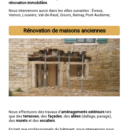
rénovation immobilière
.
Nous intervenons aussi dans les villes suivantes :
Évreux
,
Vernon
,
Louviers
,
Val-de-Reuil
,
Gisors
,
Bernay
,
Pont-Audemer
,
Les Andelys
,
Gaillon
,
Verneuil-sur-Avre
Rénovation de maisons anciennes
Nous effectuons des travaux d'
aménagements extérieurs
tels
que des
terrasses
, des
façades
, des
allées
(dallage, pavage),
des
murets
et des
escaliers
.
En tant que professionnels du bâtiment, nous intervenons pour