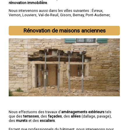
rénovation immobilière
.
Nous intervenons aussi dans les villes suivantes :
Évreux
,
Vernon
,
Louviers
,
Val-de-Reuil
,
Gisors
,
Bernay
,
Pont-Audemer
,
Les Andelys
,
Gaillon
,
Verneuil-sur-Avre
Rénovation de maisons anciennes
Nous effectuons des travaux d'
aménagements extérieurs
tels
que des
terrasses
, des
façades
, des
allées
(dallage, pavage),
des
murets
et des
escaliers
.
En tant que professionnels du bâtiment, nous intervenons pour