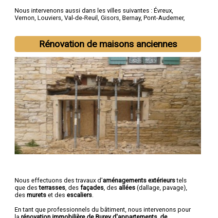
Nous intervenons aussi dans les villes suivantes :
Évreux
,
Vernon
,
Louviers
,
Val-de-Reuil
,
Gisors
,
Bernay
,
Pont-Audemer
,
Les Andelys
,
Gaillon
,
Verneuil-sur-Avre
Rénovation de maisons anciennes
Nous effectuons des travaux d'
aménagements extérieurs
tels
que des
terrasses
, des
façades
, des
allées
(dallage, pavage),
des
murets
et des
escaliers
.
En tant que professionnels du bâtiment, nous intervenons pour
la
rénovation immobilière de Burey d'appartements, de