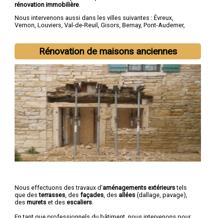
rénovation immobilière
.
Nous intervenons aussi dans les villes suivantes :
Évreux
,
Vernon
,
Louviers
,
Val-de-Reuil
,
Gisors
,
Bernay
,
Pont-Audemer
,
Les Andelys
,
Gaillon
,
Verneuil-sur-Avre
Rénovation de maisons anciennes
Nous effectuons des travaux d'
aménagements extérieurs
tels
que des
terrasses
, des
façades
, des
allées
(dallage, pavage),
des
murets
et des
escaliers
.
En tant que professionnels du bâtiment, nous intervenons pour