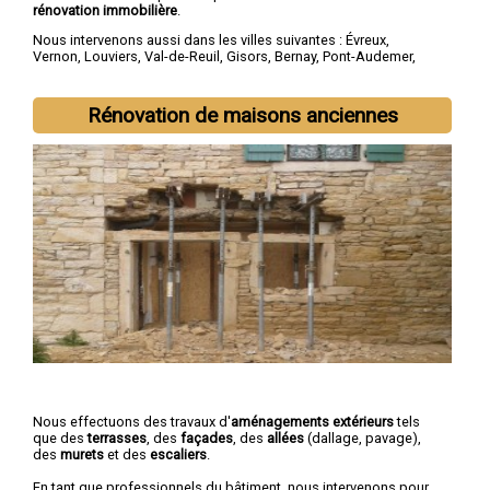
rénovation immobilière
.
Nous intervenons aussi dans les villes suivantes :
Évreux
,
Vernon
,
Louviers
,
Val-de-Reuil
,
Gisors
,
Bernay
,
Pont-Audemer
,
Les Andelys
,
Gaillon
,
Verneuil-sur-Avre
Rénovation de maisons anciennes
Nous effectuons des travaux d'
aménagements extérieurs
tels
que des
terrasses
, des
façades
, des
allées
(dallage, pavage),
des
murets
et des
escaliers
.
En tant que professionnels du bâtiment, nous intervenons pour