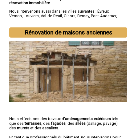
rénovation immobilière
.
Nous intervenons aussi dans les villes suivantes :
Évreux
,
Vernon
,
Louviers
,
Val-de-Reuil
,
Gisors
,
Bernay
,
Pont-Audemer
,
Les Andelys
,
Gaillon
,
Verneuil-sur-Avre
Rénovation de maisons anciennes
Nous effectuons des travaux d'
aménagements extérieurs
tels
que des
terrasses
, des
façades
, des
allées
(dallage, pavage),
des
murets
et des
escaliers
.
En tant que professionnels du bâtiment, nous intervenons pour