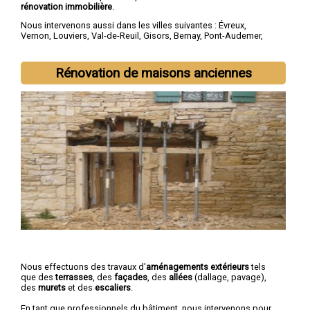
rénovation immobilière
.
Nous intervenons aussi dans les villes suivantes :
Évreux
,
Vernon
,
Louviers
,
Val-de-Reuil
,
Gisors
,
Bernay
,
Pont-Audemer
,
Les Andelys
,
Gaillon
,
Verneuil-sur-Avre
Rénovation de maisons anciennes
Nous effectuons des travaux d'
aménagements extérieurs
tels
que des
terrasses
, des
façades
, des
allées
(dallage, pavage),
des
murets
et des
escaliers
.
En tant que professionnels du bâtiment, nous intervenons pour