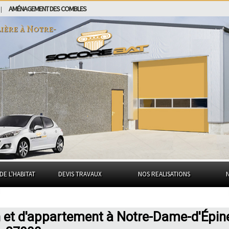
AMÉNAGEMENT DES COMBLES
|
ière à
Notre-
DE L'HABITAT
DEVIS TRAVAUX
NOS REALISATIONS
n et d'appartement à Notre-Dame-d'Épin