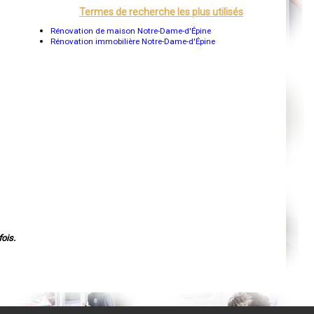
Orléans
Termes de recherche les plus utilisés
Cahors
Agen
Rénovation de maison Notre-Dame-d'Épine
Mende
Rénovation immobilière Notre-Dame-d'Épine
Angers
Cherbourg-Octeville
Reims
Saint-Dizier
Laval
Nancy
Verdun
Lorient
Metz
Nevers
Lille
Beauvais
Alençon
Calais
Clermont-Ferrand
Pau
Tarbes
Perpignan
ois.
Strasbourg
Mulhouse
Lyon
Vesoul
Chalon-sur-Saône
Le Mans
Chambéry
Annecy