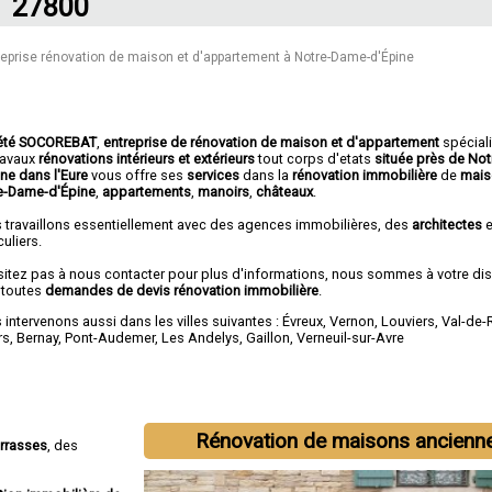
27800
reprise rénovation de maison et d'appartement à Notre-Dame-d'Épine
été SOCOREBAT
,
entreprise de rénovation de maison et d'appartement
spécial
travaux
rénovations intérieurs et extérieurs
tout corps d'etats
située près de No
ine dans l'Eure
vous offre ses
services
dans la
rénovation immobilière
de
mais
e-Dame-d'Épine
,
appartements
,
manoirs
,
châteaux
.
 travaillons essentiellement avec des agences immobilières, des
architectes
e
culiers.
sitez pas à nous contacter pour plus d'informations, nous sommes à votre di
 toutes
demandes de devis rénovation immobilière
.
intervenons aussi dans les villes suivantes :
Évreux
,
Vernon
,
Louviers
,
Val-de-
rs
,
Bernay
,
Pont-Audemer
,
Les Andelys
,
Gaillon
,
Verneuil-sur-Avre
Rénovation de maisons ancienn
errasses
, des