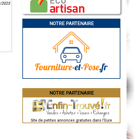
Caen
6/2023
Aurillac
Angoulême
La Rochelle
Bourges
NOTRE PARTENAIRE
Brive-la-Gaillarde
Dijon
Saint-Brieuc
Guéret
Périgueux
Besançon
Valence
Évreux
Chartres
Brest
Nîmes
Toulouse
Auch
Bordeaux
Montpellier
NOTRE PARTENAIRE
Rennes
Châteauroux
Tours
Grenoble
Dole
Mont-de-Marsan
Site de petites annonces gratuites dans l'Eure
Blois
Saint-Étienne
Le Puy-en-Velay
Nantes