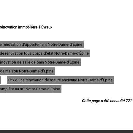
 rénovation immobilière à Évreux
 rénovation immobilière à Vernon
rénovation immobilière à Louviers
novation immobilière à Val-de-Reuil
de rénovation d'appartement Notre-Dame-d'Épine
 rénovation immobilière à Gisors
 de rénovation tous corps d'état Notre-Dame-d'Épine
 rénovation immobilière à Bernay
novation immobilière à Pont-Audemer
énovation de salle de bain Notre-Dame-d'Épine
 rénovation immobilière à Andelys
 rénovation immobilière à Gaillon
on de maison Notre-Dame-d'Épine
vation immobilière à Verneuil-sur-Avre
Prix d'une rénovation de toiture ancienne Notre-Dame-d'Épine
novation immobilière à Saint-Marcel
vation immobilière à Conches-en-Ouche
 complête au m² Notre-Dame-d'Épine
novation immobilière à Pacy-sur-Eure
n immobilière à Saint-Sébastien-de-Morsent
Cette page a été consulté 721 f
rénovation immobilière à Aubevoye
 rénovation immobilière à Brionne
énovation immobilière à Le Neubourg
ovation immobilière à Pont-de-l'Arche
rénovation immobilière à Gravigny
rénovation immobilière à Étrépagny