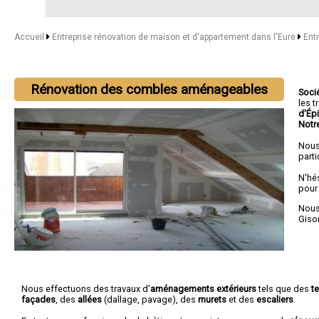
Accueil
Entreprise rénovation de maison et d'appartement dans l'Eure
Ent
Rénovation des combles aménageables
Soci
les 
d'Ép
Notr
Nous
parti
N'hé
pour
Nous 
Giso
Nous effectuons des travaux d'
aménagements extérieurs
tels que des
t
façades
, des
allées
(dallage, pavage), des
murets
et des
escaliers
.