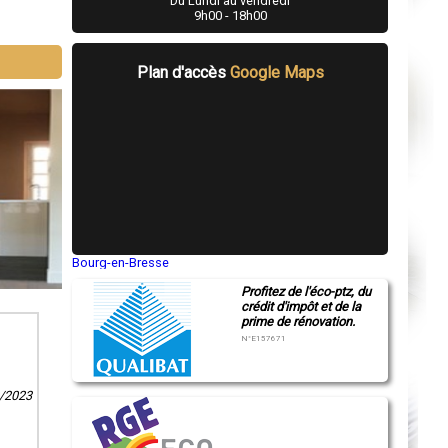
Du Lundi au vendredi
9h00 - 18h00
Plan d'accès
Google Maps
Bourg-en-Bresse
Saint-Quentin
Profitez de l'éco-ptz, du
Montluçon
crédit d'impôt et de la
Manosque
prime de rénovation.
Gap
Nice
N°E157671
Annonay
Charleville-Mézières
Pamiers
0/2023
Troyes
Narbonne
Rodez
Marseille