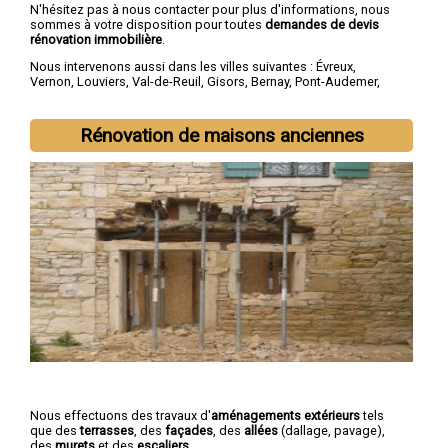
N'hésitez pas à nous contacter pour plus d'informations, nous
sommes à votre disposition pour toutes
demandes de devis
rénovation immobilière
.
Nous intervenons aussi dans les villes suivantes :
Évreux
,
Vernon
,
Louviers
,
Val-de-Reuil
,
Gisors
,
Bernay
,
Pont-Audemer
,
Les Andelys
,
Gaillon
,
Verneuil-sur-Avre
Rénovation de maisons anciennes
Nous effectuons des travaux d'
aménagements extérieurs
tels
que des
terrasses
, des
façades
, des
allées
(dallage, pavage),
des
murets
et des
escaliers
.