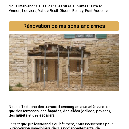
Nous intervenons aussi dans les villes suivantes :
Évreux
,
Vernon
,
Louviers
,
Val-de-Reuil
,
Gisors
,
Bernay
,
Pont-Audemer
,
Les Andelys
,
Gaillon
,
Verneuil-sur-Avre
Rénovation de maisons anciennes
Nous effectuons des travaux d'
aménagements extérieurs
tels
que des
terrasses
, des
façades
, des
allées
(dallage, pavage),
des
murets
et des
escaliers
.
En tant que professionnels du bâtiment, nous intervenons pour
la
rénovation immobilière de Suzay d'appartements, de