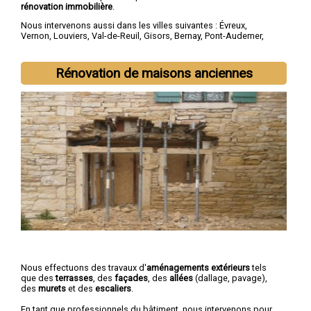
rénovation immobilière
.
Nous intervenons aussi dans les villes suivantes :
Évreux
,
Vernon
,
Louviers
,
Val-de-Reuil
,
Gisors
,
Bernay
,
Pont-Audemer
,
Les Andelys
,
Gaillon
,
Verneuil-sur-Avre
Rénovation de maisons anciennes
Nous effectuons des travaux d'
aménagements extérieurs
tels
que des
terrasses
, des
façades
, des
allées
(dallage, pavage),
des
murets
et des
escaliers
.
En tant que professionnels du bâtiment, nous intervenons pour