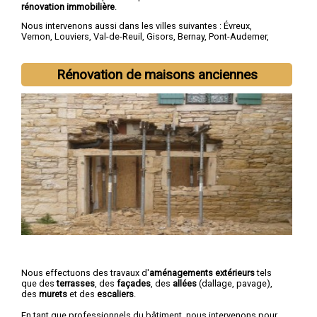
rénovation immobilière
.
Nous intervenons aussi dans les villes suivantes :
Évreux
,
Vernon
,
Louviers
,
Val-de-Reuil
,
Gisors
,
Bernay
,
Pont-Audemer
,
Les Andelys
,
Gaillon
,
Verneuil-sur-Avre
Rénovation de maisons anciennes
Nous effectuons des travaux d'
aménagements extérieurs
tels
que des
terrasses
, des
façades
, des
allées
(dallage, pavage),
des
murets
et des
escaliers
.
En tant que professionnels du bâtiment, nous intervenons pour