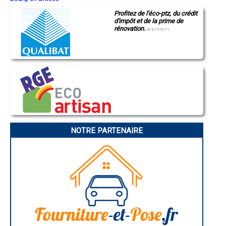
Saint-Quentin
- Entreprise de rénovation immobilière à Pont-Saint-Pierre
Profitez de l'éco-ptz, du crédit
Montluçon
- Entreprise de rénovation immobilière à Broglie
d'impôt et de la prime de
Manosque
- Entreprise de rénovation immobilière à Ferrières-Haut-Clocher
rénovation.
Gap
N°E157671
- Entreprise de rénovation immobilière à Poses
Nice
- Entreprise de rénovation immobilière à Andé
Annonay
Charleville-Mézières
- Entreprise de rénovation immobilière à Ailly
Pamiers
- Entreprise de rénovation immobilière à Le Fidelaire
Troyes
- Entreprise de rénovation immobilière à Claville
Narbonne
- Entreprise de rénovation immobilière à Saint-Pierre-de-Bailleul
Rodez
- Entreprise de rénovation immobilière à Grossœuvre
Marseille
Caen
- Entreprise de rénovation immobilière à Vandrimare
Aurillac
- Entreprise de rénovation immobilière à Quillebeuf-sur-Seine
Angoulême
- Entreprise de rénovation immobilière à Port-Mort
La Rochelle
Bourges
- Entreprise de rénovation immobilière à Montaure
NOTRE PARTENAIRE
Brive-la-Gaillarde
- Entreprise de rénovation immobilière à Caumont
Dijon
- Entreprise de rénovation immobilière à Barc
Saint-Brieuc
- Entreprise de rénovation immobilière à Bois-le-Roi
Guéret
- Entreprise de rénovation immobilière à Sacquenville
Périgueux
Besançon
- Entreprise de rénovation immobilière à Saint-Pierre-d'Autils
Valence
- Entreprise de rénovation immobilière à Bouquetot
Évreux
- Entreprise de rénovation immobilière à Fontaine-Bellenger
Chartres
- Entreprise de rénovation immobilière à Marcilly-la-Campagne
Brest
- Entreprise de rénovation immobilière à Ventes
Nîmes
Toulouse
- Entreprise de rénovation immobilière à Mesnil-sur-l'Estrée
Auch