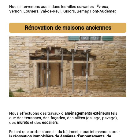
Nous intervenons aussi dans les villes suivantes :
Évreux
,
Vernon
,
Louviers
,
Val-de-Reuil
,
Gisors
,
Bernay
,
Pont-Audemer
,
Les Andelys
,
Gaillon
,
Verneuil-sur-Avre
Rénovation de maisons anciennes
Nous effectuons des travaux d'
aménagements extérieurs
tels
que des
terrasses
, des
façades
, des
allées
(dallage, pavage),
des
murets
et des
escaliers
.
En tant que professionnels du bâtiment, nous intervenons pour
la
rénovation immobilière de Asnières d'appartements, de