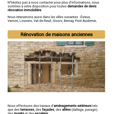
N'hésitez pas à nous contacter pour plus d'informations, nous
sommes à votre disposition pour toutes
demandes de devis
rénovation immobilière
.
Nous intervenons aussi dans les villes suivantes :
Évreux
,
Vernon
,
Louviers
,
Val-de-Reuil
,
Gisors
,
Bernay
,
Pont-Audemer
,
Les Andelys
,
Gaillon
,
Verneuil-sur-Avre
Rénovation de maisons anciennes
Nous effectuons des travaux d'
aménagements extérieurs
tels
que des
terrasses
, des
façades
, des
allées
(dallage, pavage),
des
murets
et des
escaliers
.