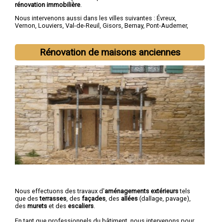
rénovation immobilière
.
Nous intervenons aussi dans les villes suivantes :
Évreux
,
Vernon
,
Louviers
,
Val-de-Reuil
,
Gisors
,
Bernay
,
Pont-Audemer
,
Les Andelys
,
Gaillon
,
Verneuil-sur-Avre
Rénovation de maisons anciennes
Nous effectuons des travaux d'
aménagements extérieurs
tels
que des
terrasses
, des
façades
, des
allées
(dallage, pavage),
des
murets
et des
escaliers
.
En tant que professionnels du bâtiment, nous intervenons pour