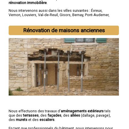
rénovation immobilière
.
Nous intervenons aussi dans les villes suivantes :
Évreux
,
Vernon
,
Louviers
,
Val-de-Reuil
,
Gisors
,
Bernay
,
Pont-Audemer
,
Les Andelys
,
Gaillon
,
Verneuil-sur-Avre
Rénovation de maisons anciennes
Nous effectuons des travaux d'
aménagements extérieurs
tels
que des
terrasses
, des
façades
, des
allées
(dallage, pavage),
des
murets
et des
escaliers
.
En tant que professionnels du bâtiment, nous intervenons pour