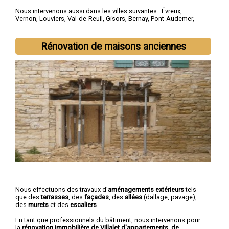
Nous intervenons aussi dans les villes suivantes :
Évreux
,
Vernon
,
Louviers
,
Val-de-Reuil
,
Gisors
,
Bernay
,
Pont-Audemer
,
Les Andelys
,
Gaillon
,
Verneuil-sur-Avre
Rénovation de maisons anciennes
Nous effectuons des travaux d'
aménagements extérieurs
tels
que des
terrasses
, des
façades
, des
allées
(dallage, pavage),
des
murets
et des
escaliers
.
En tant que professionnels du bâtiment, nous intervenons pour
la
rénovation immobilière de Villalet d'appartements, de