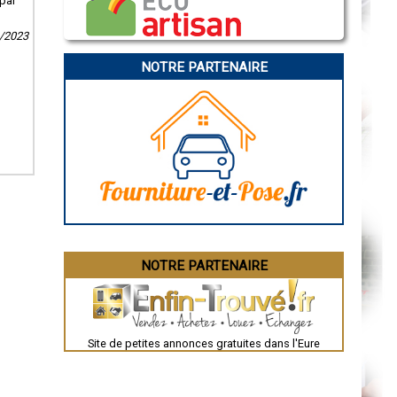
 par
Caen
Aurillac
Angoulême
4/2023
La Rochelle
Bourges
NOTRE PARTENAIRE
Brive-la-Gaillarde
Dijon
Saint-Brieuc
Guéret
Périgueux
Besançon
Valence
Évreux
Chartres
Brest
Nîmes
Toulouse
Auch
Bordeaux
Montpellier
NOTRE PARTENAIRE
Rennes
Châteauroux
Tours
Grenoble
Dole
Mont-de-Marsan
Site de petites annonces gratuites dans l'Eure
Blois
Saint-Étienne
Le Puy-en-Velay
Nantes