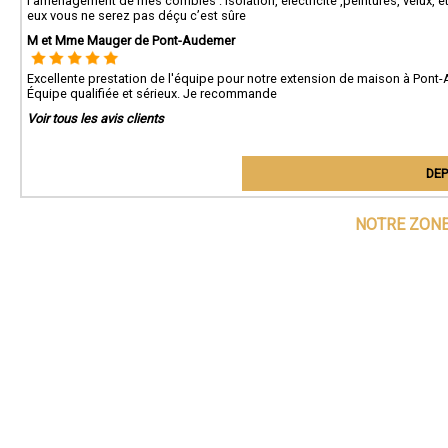
l'aménagement de mes combles : isolation, électricité ,peintures, vélux, etc
eux vous ne serez pas déçu c’est sûre
M et Mme Mauger de Pont-Audemer
Excellente prestation de l'équipe pour notre extension de maison à Pont
Équipe qualifiée et sérieux. Je recommande
Voir tous les avis clients
DEP
NOTRE ZONE