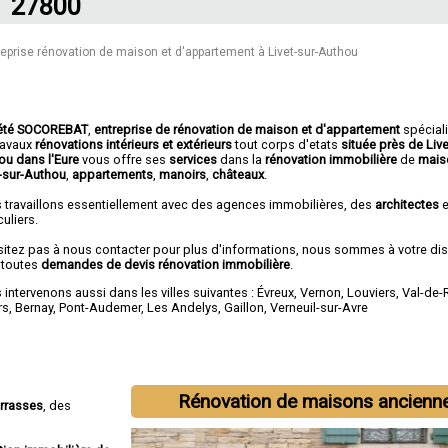
27800
reprise rénovation de maison et d'appartement à Livet-sur-Authou
été SOCOREBAT
,
entreprise de rénovation de maison et d'appartement
spécial
travaux
rénovations intérieurs et extérieurs
tout corps d'etats
située près de Live
ou dans l'Eure
vous offre ses
services
dans la
rénovation immobilière
de
mais
t-sur-Authou
,
appartements
,
manoirs
,
châteaux
.
 travaillons essentiellement avec des agences immobilières, des
architectes
e
culiers.
sitez pas à nous contacter pour plus d'informations, nous sommes à votre di
 toutes
demandes de devis rénovation immobilière
.
intervenons aussi dans les villes suivantes :
Évreux
,
Vernon
,
Louviers
,
Val-de-
rs
,
Bernay
,
Pont-Audemer
,
Les Andelys
,
Gaillon
,
Verneuil-sur-Avre
Rénovation de maisons ancienn
errasses
, des