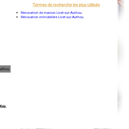
Orléans
Termes de recherche les plus utilisés
Cahors
Agen
Rénovation de maison Livet-sur-Authou
Mende
Rénovation immobilière Livet-sur-Authou
Angers
Cherbourg-Octeville
Reims
Saint-Dizier
Laval
Nancy
Verdun
Lorient
Metz
Nevers
Lille
Beauvais
Authou
Alençon
Calais
Clermont-Ferrand
Pau
Tarbes
Perpignan
Strasbourg
Mulhouse
ois.
Lyon
Vesoul
Chalon-sur-Saône
Le Mans
Chambéry
Annecy