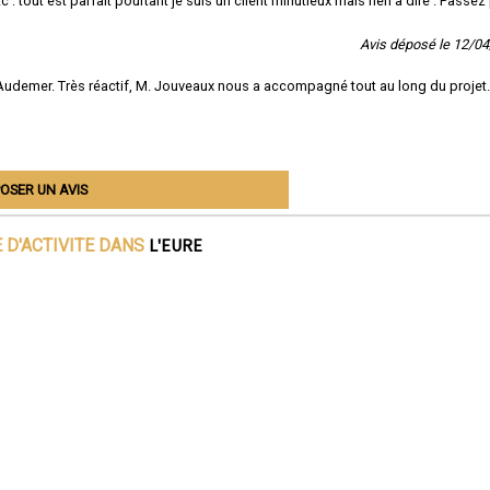
 : tout est parfait pourtant je suis un client minutieux mais rien à dire . Passez
Avis déposé le 12/0
-Audemer. Très réactif, M. Jouveaux nous a accompagné tout au long du projet.
OSER UN AVIS
L'EURE
 D'ACTIVITE DANS