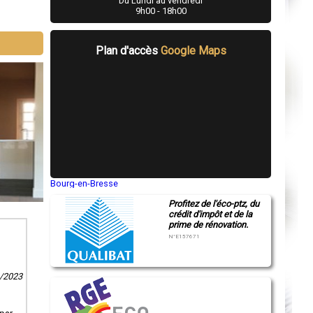
Du Lundi au vendredi
9h00 - 18h00
Plan d'accès
Google Maps
Bourg-en-Bresse
Saint-Quentin
Profitez de l'éco-ptz, du
Montluçon
crédit d'impôt et de la
Manosque
prime de rénovation.
Gap
Nice
N°E157671
Annonay
Charleville-Mézières
Pamiers
9/2023
Troyes
Narbonne
Rodez
Marseille