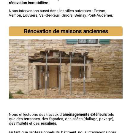
rénovation immobilière
.
Nous intervenons aussi dans les villes suivantes :
Évreux
,
Vernon
,
Louviers
,
Val-de-Reuil
,
Gisors
,
Bernay
,
Pont-Audemer
,
Les Andelys
,
Gaillon
,
Verneuil-sur-Avre
Rénovation de maisons anciennes
Nous effectuons des travaux d'
aménagements extérieurs
tels
que des
terrasses
, des
façades
, des
allées
(dallage, pavage),
des
murets
et des
escaliers
.
En tant que professionnels du bâtiment, nous intervenons pour