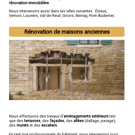
rénovation immobilière
.
Nous intervenons aussi dans les villes suivantes :
Évreux
,
Vernon
,
Louviers
,
Val-de-Reuil
,
Gisors
,
Bernay
,
Pont-Audemer
,
Les Andelys
,
Gaillon
,
Verneuil-sur-Avre
Rénovation de maisons anciennes
Nous effectuons des travaux d'
aménagements extérieurs
tels
que des
terrasses
, des
façades
, des
allées
(dallage, pavage),
des
murets
et des
escaliers
.
En tant que professionnels du bâtiment, nous intervenons pour