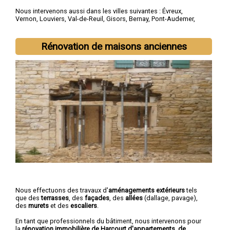
Nous intervenons aussi dans les villes suivantes :
Évreux
,
Vernon
,
Louviers
,
Val-de-Reuil
,
Gisors
,
Bernay
,
Pont-Audemer
,
Les Andelys
,
Gaillon
,
Verneuil-sur-Avre
Rénovation de maisons anciennes
Nous effectuons des travaux d'
aménagements extérieurs
tels
que des
terrasses
, des
façades
, des
allées
(dallage, pavage),
des
murets
et des
escaliers
.
En tant que professionnels du bâtiment, nous intervenons pour
la
rénovation immobilière de Harcourt d'appartements, de