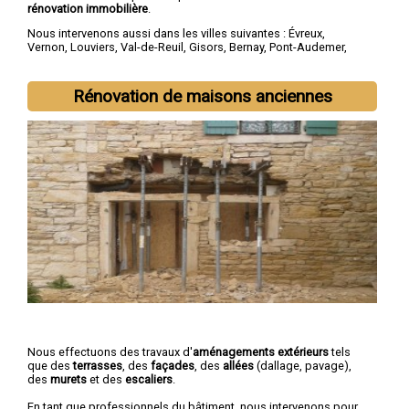
rénovation immobilière
.
Nous intervenons aussi dans les villes suivantes :
Évreux
,
Vernon
,
Louviers
,
Val-de-Reuil
,
Gisors
,
Bernay
,
Pont-Audemer
,
Les Andelys
,
Gaillon
,
Verneuil-sur-Avre
Rénovation de maisons anciennes
Nous effectuons des travaux d'
aménagements extérieurs
tels
que des
terrasses
, des
façades
, des
allées
(dallage, pavage),
des
murets
et des
escaliers
.
En tant que professionnels du bâtiment, nous intervenons pour