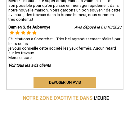
Merci ! Thibaut a été super arrangeant et a vraiment fait tout
son possible pour qu’on puisse emménager rapidement dans
notre nouvelle maison. Nous gardons un bon souvenir de cette
aventure, des travaux dans la bonne humeur, nous sommes
très contents!
Damien S. de Aubevoye
Avis déposé le 01/10/2023
Félicitations à Socorebat !! Très bel agrandissement réalisé par
leurs soins.
je vous conseille cette société les yeux fermés. Aucun retard
sur les travaux.
Merci encore!!!
Voir tous les avis clients
DEPOSER UN AVIS
L'EURE
NOTRE ZONE D'ACTIVITE DANS