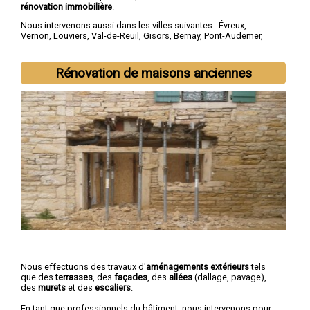
rénovation immobilière
.
Nous intervenons aussi dans les villes suivantes :
Évreux
,
Vernon
,
Louviers
,
Val-de-Reuil
,
Gisors
,
Bernay
,
Pont-Audemer
,
Les Andelys
,
Gaillon
,
Verneuil-sur-Avre
Rénovation de maisons anciennes
Nous effectuons des travaux d'
aménagements extérieurs
tels
que des
terrasses
, des
façades
, des
allées
(dallage, pavage),
des
murets
et des
escaliers
.
En tant que professionnels du bâtiment, nous intervenons pour