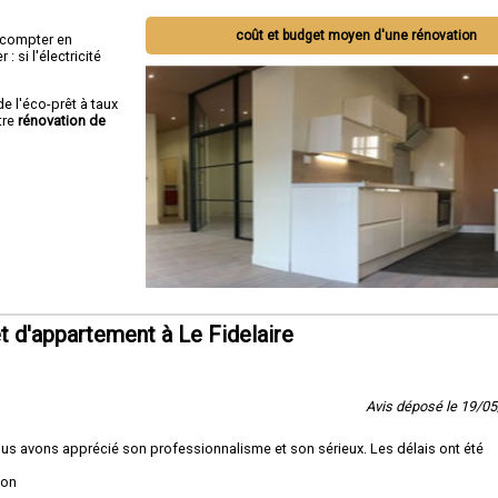
coût et budget moyen d'une rénovation
ut compter en
 si l'électricité
de l'éco-prêt à taux
tre
rénovation de
 d'appartement à Le Fidelaire
Avis déposé le 19/0
ous avons apprécié son professionnalisme et son sérieux. Les délais ont été
ion