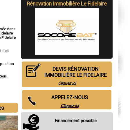
Rénovation Immobilière Le Fidelaire
isée dans
idelaire
 Fidelaire
,
t des
sposition
DEVIS RÉNOVATION
IMMOBILIÈRE LE FIDELAIRE
Reuil
,
Cliquez ici
APPELEZ-NOUS
Cliquez-ici
es
Financement possible