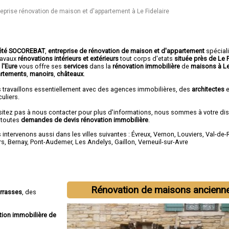
reprise rénovation de maison et d'appartement à Le Fidelaire
été SOCOREBAT
,
entreprise de rénovation de maison et d'appartement
spécial
travaux
rénovations intérieurs et extérieurs
tout corps d'etats
située près de Le F
 l'Eure
vous offre ses
services
dans la
rénovation immobilière
de
maisons à Le
rtements
,
manoirs
,
châteaux
.
 travaillons essentiellement avec des agences immobilières, des
architectes
e
culiers.
sitez pas à nous contacter pour plus d'informations, nous sommes à votre di
 toutes
demandes de devis rénovation immobilière
.
intervenons aussi dans les villes suivantes :
Évreux
,
Vernon
,
Louviers
,
Val-de-
rs
,
Bernay
,
Pont-Audemer
,
Les Andelys
,
Gaillon
,
Verneuil-sur-Avre
Rénovation de maisons ancienn
errasses
, des
tion immobilière de