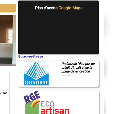
Plan d'accès
Google Maps
Bourg-en-Bresse
Saint-Quentin
Profitez de l'éco-ptz, du
Montluçon
crédit d'impôt et de la
Manosque
prime de rénovation.
Gap
Nice
N°E157671
Annonay
Charleville-Mézières
Pamiers
Troyes
5/2023
Narbonne
Rodez
Marseille
Caen
Aurillac
Angoulême