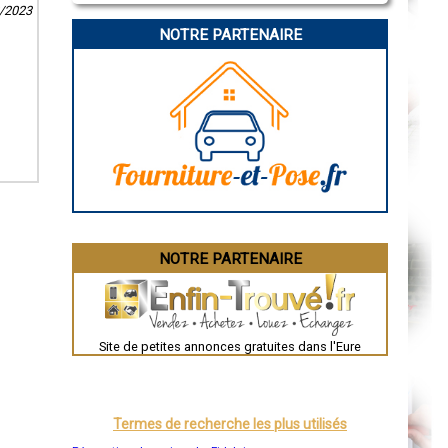
8/2023
La Rochelle
Bourges
NOTRE PARTENAIRE
Brive-la-Gaillarde
Dijon
Saint-Brieuc
Guéret
Périgueux
Besançon
Valence
Évreux
Chartres
Brest
Nîmes
Toulouse
Auch
Bordeaux
Montpellier
NOTRE PARTENAIRE
Rennes
Châteauroux
Tours
Grenoble
Dole
Mont-de-Marsan
Site de petites annonces gratuites dans l'Eure
Blois
Saint-Étienne
Le Puy-en-Velay
Nantes
Orléans
Termes de recherche les plus utilisés
Cahors