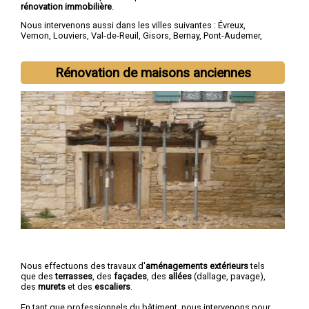
rénovation immobilière
.
Nous intervenons aussi dans les villes suivantes :
Évreux
,
Vernon
,
Louviers
,
Val-de-Reuil
,
Gisors
,
Bernay
,
Pont-Audemer
,
Les Andelys
,
Gaillon
,
Verneuil-sur-Avre
Rénovation de maisons anciennes
Nous effectuons des travaux d'
aménagements extérieurs
tels
que des
terrasses
, des
façades
, des
allées
(dallage, pavage),
des
murets
et des
escaliers
.
En tant que professionnels du bâtiment, nous intervenons pour