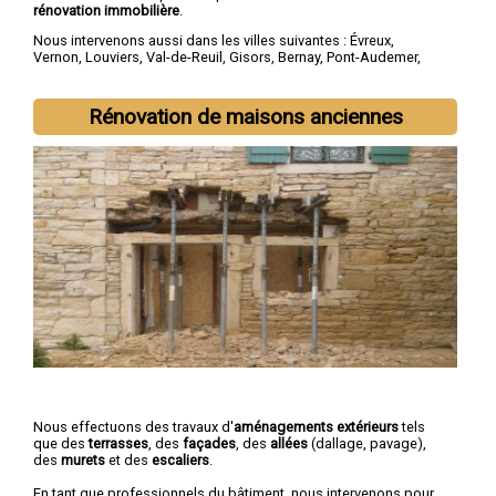
rénovation immobilière
.
Nous intervenons aussi dans les villes suivantes :
Évreux
,
Vernon
,
Louviers
,
Val-de-Reuil
,
Gisors
,
Bernay
,
Pont-Audemer
,
Les Andelys
,
Gaillon
,
Verneuil-sur-Avre
Rénovation de maisons anciennes
Nous effectuons des travaux d'
aménagements extérieurs
tels
que des
terrasses
, des
façades
, des
allées
(dallage, pavage),
des
murets
et des
escaliers
.
En tant que professionnels du bâtiment, nous intervenons pour