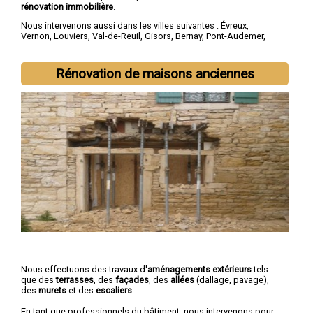
rénovation immobilière
.
Nous intervenons aussi dans les villes suivantes :
Évreux
,
Vernon
,
Louviers
,
Val-de-Reuil
,
Gisors
,
Bernay
,
Pont-Audemer
,
Les Andelys
,
Gaillon
,
Verneuil-sur-Avre
Rénovation de maisons anciennes
Nous effectuons des travaux d'
aménagements extérieurs
tels
que des
terrasses
, des
façades
, des
allées
(dallage, pavage),
des
murets
et des
escaliers
.
En tant que professionnels du bâtiment, nous intervenons pour