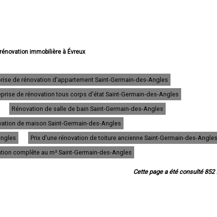
 rénovation immobilière à Évreux
 rénovation immobilière à Vernon
rénovation immobilière à Louviers
novation immobilière à Val-de-Reuil
prise de rénovation d'appartement Saint-Germain-des-Angles
 rénovation immobilière à Gisors
eprise de rénovation tous corps d'état Saint-Germain-des-Angles
 rénovation immobilière à Bernay
novation immobilière à Pont-Audemer
Rénovation de salle de bain Saint-Germain-des-Angles
 rénovation immobilière à Andelys
 rénovation immobilière à Gaillon
novation de maison Saint-Germain-des-Angles
vation immobilière à Verneuil-sur-Avre
Angles
Prix d'une rénovation de toiture ancienne Saint-Germain-des-Angle
novation immobilière à Saint-Marcel
vation immobilière à Conches-en-Ouche
vation complête au m² Saint-Germain-des-Angles
novation immobilière à Pacy-sur-Eure
n immobilière à Saint-Sébastien-de-Morsent
Cette page a été consulté 852 f
rénovation immobilière à Aubevoye
 rénovation immobilière à Brionne
énovation immobilière à Le Neubourg
ovation immobilière à Pont-de-l'Arche
rénovation immobilière à Gravigny