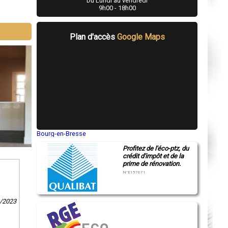
Du Lundi au vendredi
9h00 - 18h00
Plan d'accès
Google Maps
Bourg-en-Bresse
Saint-Quentin
Profitez de l'éco-ptz, du
Montluçon
crédit d'impôt et de la
Manosque
prime de rénovation.
Gap
Nice
N°E157671
Annonay
Charleville-Mézières
Pamiers
2/2023
Troyes
Narbonne
Rodez
Marseille