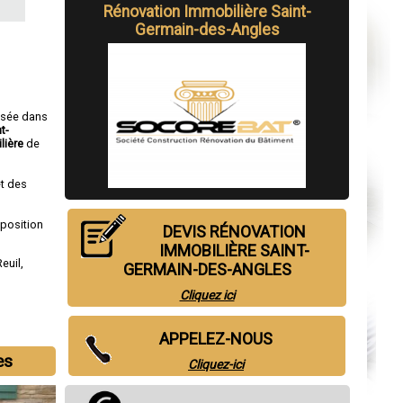
Rénovation Immobilière Saint-
Germain-des-Angles
isée dans
t-
lière
de
t des
sposition
DEVIS RÉNOVATION
IMMOBILIÈRE SAINT-
Reuil
,
GERMAIN-DES-ANGLES
Cliquez ici
APPELEZ-NOUS
es
Cliquez-ici