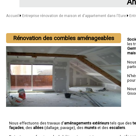
An
Accueil
Entreprise rénovation de maison et d'appartement dans l'Eure
Ent
Rénovation des combles aménageables
Soci
les 
Germ
mais
Nous
parti
N'hé
pour
Nous 
Giso
Nous effectuons des travaux d'
aménagements extérieurs
tels que des
t
façades
, des
allées
(dallage, pavage), des
murets
et des
escaliers
.