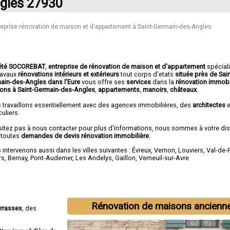
gles 27930
reprise rénovation de maison et d'appartement à Saint-Germain-des-Angles
été SOCOREBAT
,
entreprise de rénovation de maison et d'appartement
spécial
travaux
rénovations intérieurs et extérieurs
tout corps d'etats
située près de Sain
ain-des-Angles dans l'Eure
vous offre ses
services
dans la
rénovation immobi
ons à Saint-Germain-des-Angles
,
appartements
,
manoirs
,
châteaux
.
 travaillons essentiellement avec des agences immobilières, des
architectes
e
culiers.
sitez pas à nous contacter pour plus d'informations, nous sommes à votre di
 toutes
demandes de devis rénovation immobilière
.
intervenons aussi dans les villes suivantes :
Évreux
,
Vernon
,
Louviers
,
Val-de-
rs
,
Bernay
,
Pont-Audemer
,
Les Andelys
,
Gaillon
,
Verneuil-sur-Avre
Rénovation de maisons ancienn
errasses
, des