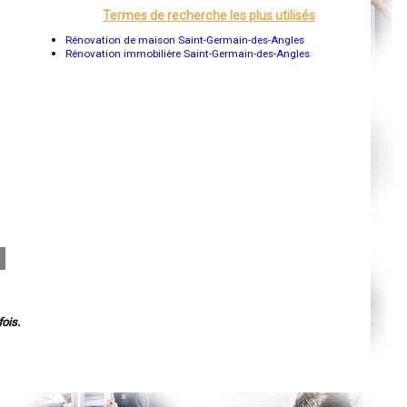
Orléans
Termes de recherche les plus utilisés
Cahors
Agen
Rénovation de maison Saint-Germain-des-Angles
Mende
Rénovation immobilière Saint-Germain-des-Angles
Angers
Cherbourg-Octeville
Reims
Saint-Dizier
Laval
Nancy
Verdun
Lorient
Metz
Nevers
Lille
Beauvais
Alençon
Calais
Clermont-Ferrand
s
Pau
Tarbes
Perpignan
Strasbourg
ois.
Mulhouse
Lyon
Vesoul
Chalon-sur-Saône
Le Mans
Chambéry
Annecy