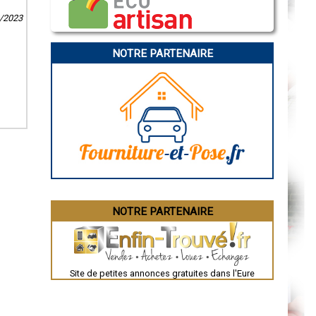
Caen
Aurillac
8/2023
Angoulême
La Rochelle
Bourges
NOTRE PARTENAIRE
Brive-la-Gaillarde
Dijon
Saint-Brieuc
Guéret
Périgueux
Besançon
Valence
Évreux
Chartres
Brest
Nîmes
Toulouse
Auch
Bordeaux
Montpellier
NOTRE PARTENAIRE
Rennes
Châteauroux
Tours
Grenoble
Dole
Mont-de-Marsan
Site de petites annonces gratuites dans l'Eure
Blois
Saint-Étienne
Le Puy-en-Velay
Nantes